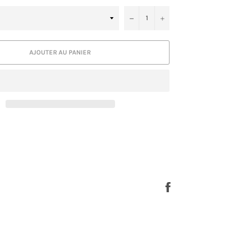
−
+
AJOUTER AU PANIER
Partager
sur
Facebook