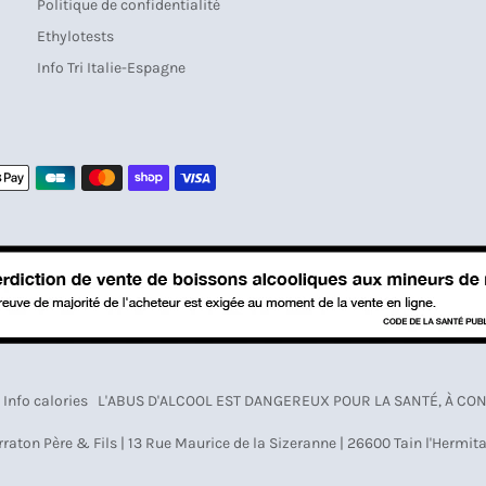
Politique de confidentialité
Ethylotests
Info Tri Italie-Espagne
Moyens
de
paiement
Info calories
L'ABUS D'ALCOOL EST DANGEREUX POUR LA SANTÉ, À 
rraton Père & Fils | 13 Rue Maurice de la Sizeranne | 26600 Tain l'Hermit