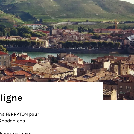
ligne
rëns FERRATON pour
d-Rhodaniens.
libres naturels